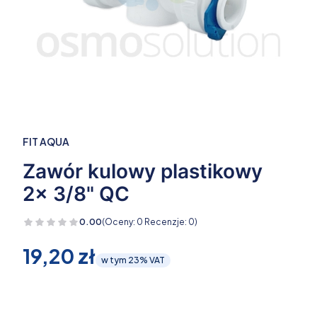
FIT AQUA
Zawór kulowy plastikowy
2x 3/8" QC
0.00
(Oceny: 0 Recenzje: 0)
Cena
19,20 zł
w tym 23% VAT
w tym
23%
VAT