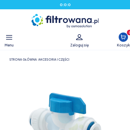
0
:
0
:
0
Produ
Menu
Zaloguj się
Koszyk
STRONA GŁÓWNA
AKCESORIA I CZĘŚCI