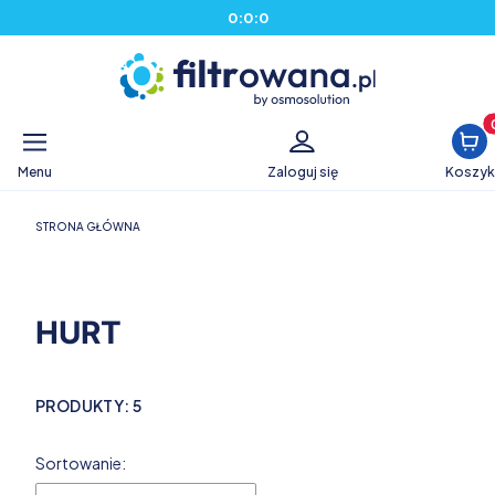
0
:
0
:
0
Produ
Menu
Zaloguj się
Koszyk
STRONA GŁÓWNA
HURT
PRODUKTY:
5
Lista produktów
Sortowanie: