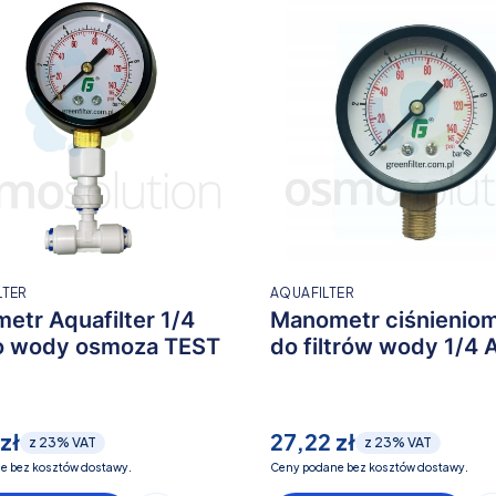
LTER
AQUAFILTER
etr Aquafilter 1/4
Manometr ciśnieniom
 do wody osmoza TEST
do filtrów wody 1/4
zł
27,22 zł
z
23%
VAT
z
23%
VAT
e bez kosztów dostawy.
Ceny podane bez kosztów dostawy.