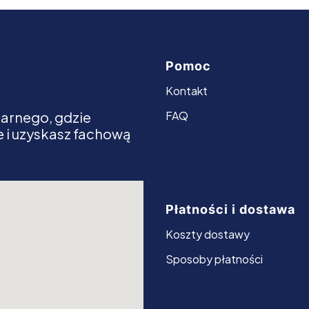
Pomoc
Linki w stopce
Kontakt
arnego, gdzie
FAQ
 i uzyskasz fachową
Płatności i dostawa
Koszty dostawy
Sposoby płatności