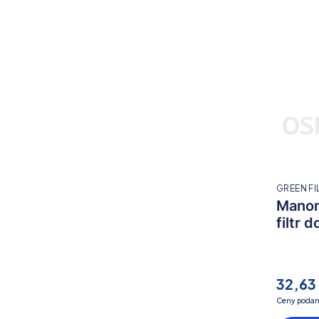
GREEN FI
Manom
filtr
32,63 
Ceny podan