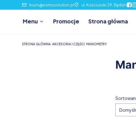
biuro@osmosolution.pl
ul. Kościuszki 29, Będzin
Menu
Promocje
Strona główna
STRONA GŁÓWNA
AKCESORIA I CZĘŚCI
MANOMETRY
Man
Lista
Sortowani
Domyśl