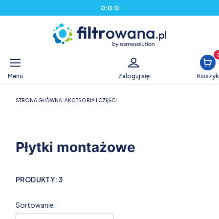
0
:
0
:
0
Produ
Menu
Zaloguj się
Koszyk
STRONA GŁÓWNA
AKCESORIA I CZĘŚCI
Płytki montażowe
PRODUKTY:
3
Lista produktów
Sortowanie: