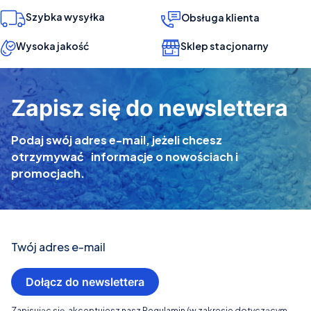
Szybka wysyłka
Obsługa klienta
Wysoka jakość
Sklep stacjonarny
Zapisz się do newslettera
Podaj swój adres e-mail, jeżeli chcesz
otrzymywać informacje o nowościach i
promocjach.
Twój adres e-mail
Dołącz do newslettera
Zapisując się, akceptujesz nasz Regulamin (w zakresie dotyczącym