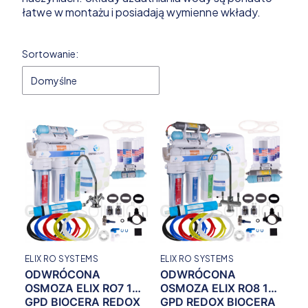
łatwe w montażu i posiadają wymienne wkłady.
Lista produktów
Sortowanie:
Domyślne
ELIX RO SYSTEMS
ELIX RO SYSTEMS
ODWRÓCONA
ODWRÓCONA
OSMOZA ELIX RO7 100
OSMOZA ELIX RO8 100
GPD BIOCERA REDOX
GPD REDOX BIOCERA