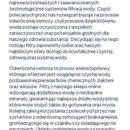
najnowocześniejszych i zaawansowanych
technologicznie systemów filtracji wody. Część
polecanych przez nas rozwiązań bazuje na procesie
odwróconej osmozy, czyli procesie dzięki któremu
woda zostaje oczyszczona z wszelkich
zanieczyszczeń oraz potencjalnie groźnych dla
naszego zdrowia substancji. Decydując się na tego
rodzaju filtry zapewnimy sobie oraz naszym
najbliższym stały dostęp do krystalicznie czystej,
zdrowej oraz pysznej wody.
Odwrócona osmoza to proces wielostopniowy,
którego efektem jest osiągnięcie czystej wody,
pozbawionej pierwiastków chemicznych, bakterii
oraz wirusów. Filtry z naszego sklepu online
wzbogacają dodatkowo wodę o niezbędne
minerały, gwarantując najlepsze źródło wody pitnej,
która może służyć także do gotowania oraz mycia.
Kolejną zaletą korzystania z polecanych przez nas
systemów z odwróconą osmozą jest brak kamienia,
gromadzącego się w czajniku czy osiadającego na
naczyniach. Układy uzdatniania wody są ponadto