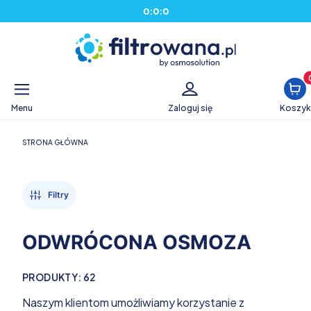
0
:
0
:
0
Produ
Menu
Zaloguj się
Koszyk
STRONA GŁÓWNA
Filtry
ODWRÓCONA OSMOZA
PRODUKTY:
62
Naszym klientom umożliwiamy korzystanie z