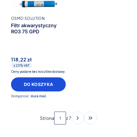
OSMO SOLUTION
Filtr akwarystyczny
RO3 75 GPD
118,22 zł
z
23%
VAT
Ceny podane bez kosztów dostawy.
DO KOSZYKA
Dostępność:
duża ilość
Strona
z 7
Przejdź do ostatniej s