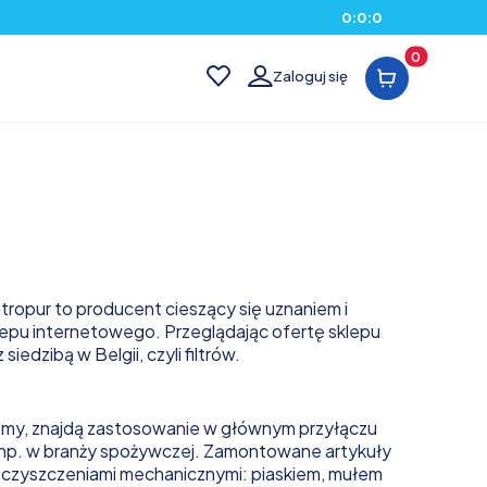
0
:
0
:
0
Produkty w kos
Zaloguj się
tropur to producent cieszący się uznaniem i
lepu internetowego. Przeglądając ofertę sklepu
dzibą w Belgii, czyli filtrów.
ujemy, znajdą zastosowanie w głównym przyłączu
np. w branży spożywczej. Zamontowane artykuły
ieczyszczeniami mechanicznymi: piaskiem, mułem