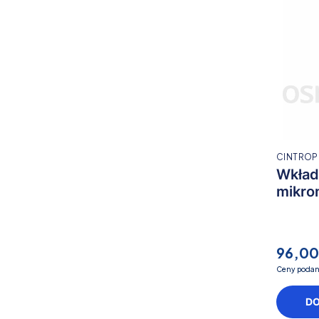
CINTROP
Wkład
mikro
96,00
Ceny podan
D