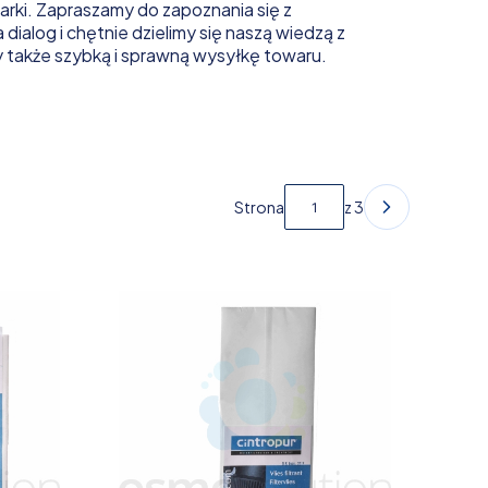
marki. Zapraszamy do zapoznania się z
ialog i chętnie dzielimy się naszą wiedzą z
y także szybką i sprawną wysyłkę towaru.
Strona
z 3
Następne pro