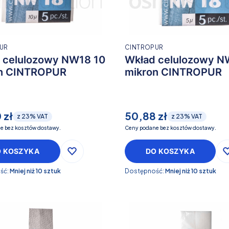
UR
CINTROPUR
 celulozowy NW18 10
Wkład celulozowy N
n CINTROPUR
mikron CINTROPUR
 zł
50,88 zł
z
23%
VAT
z
23%
VAT
e bez kosztów dostawy.
Ceny podane bez kosztów dostawy.
O KOSZYKA
DO KOSZYKA
ść:
Mniej niż 10 sztuk
Dostępność:
Mniej niż 10 sztuk