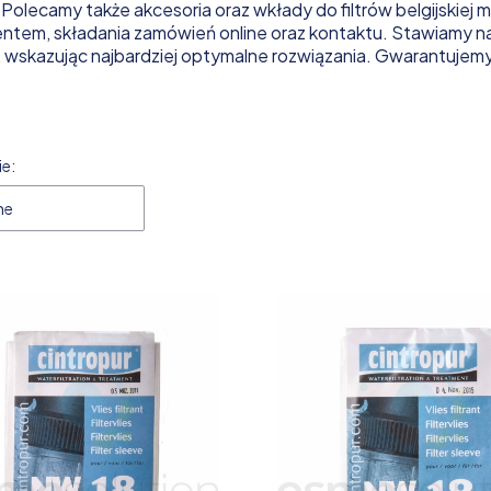
 Polecamy także akcesoria oraz wkłady do filtrów belgijskiej 
tem, składania zamówień online oraz kontaktu. Stawiamy na d
i, wskazując najbardziej optymalne rozwiązania. Gwarantujem
 produktów
e:
ne