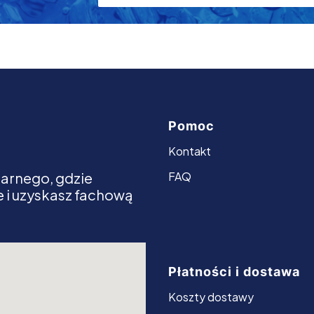
Pomoc
Linki w stopce
Kontakt
arnego, gdzie
FAQ
 i uzyskasz fachową
Płatności i dostawa
Koszty dostawy