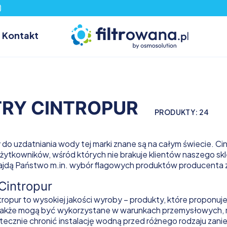
Kontakt
TRY CINTROPUR
PRODUKTY:
24
do uzdatniania wody tej marki znane są na całym świecie. Cin
żytkowników, wśród których nie brakuje klientów naszego sk
ajdą Państwo m.in. wybór flagowych produktów producenta z sie
 Cintropur
intropur to wysokiej jakości wyroby – produkty, które propon
także mogą być wykorzystane w warunkach przemysłowych, 
tecznie chronić instalację wodną przed różnego rodzaju zan