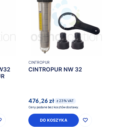
CINTROPUR
NW32
CINTROPUR NW 32
UR
476,26 zł
z
23%
VAT
Ceny podane bez kosztów dostawy.
DO KOSZYKA