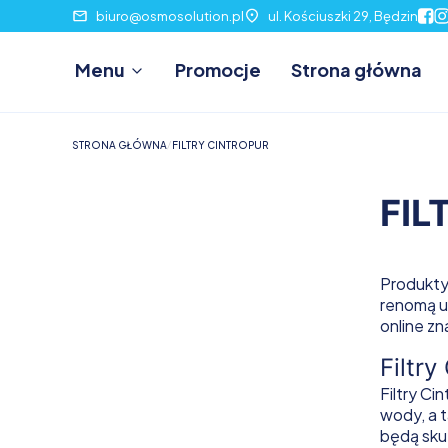
biuro@osmosolution.pl
ul. Kościuszki 29, Będzin
Menu
Promocje
Strona główna
STRONA GŁÓWNA
FILTRY CINTROPUR
FIL
Produkty 
renomą u
online zn
Filtry
Filtry C
wody, a 
będą sku