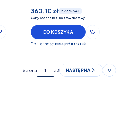
360,10 zł
z
23%
VAT
Ceny podane bez kosztów dostawy.
DO KOSZYKA
Dostępność:
Mniej niż 10 sztuk
Strona
z 3
NASTĘPNA
Przejdź do os