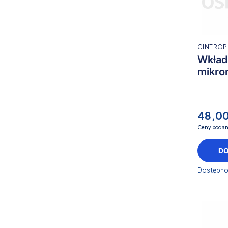
CINTROP
Wkład
mikro
48,00
Ceny podan
D
Dostępno