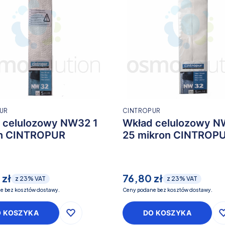
UR
CINTROPUR
 celulozowy NW32 1
Wkład celulozowy 
n CINTROPUR
25 mikron CINTROP
 zł
76,80 zł
z
23%
VAT
z
23%
VAT
e bez kosztów dostawy.
Ceny podane bez kosztów dostawy.
O KOSZYKA
DO KOSZYKA