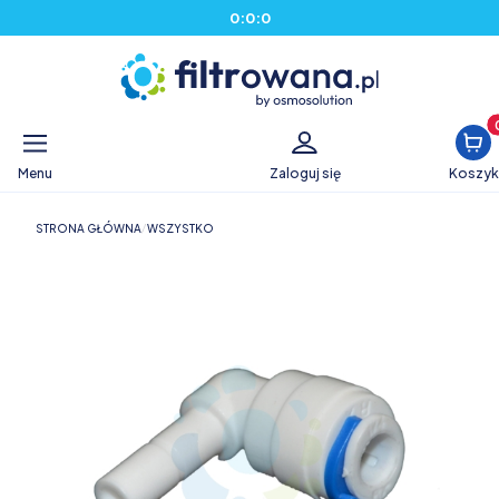
0
:
0
:
0
Produ
Menu
Zaloguj się
Koszyk
STRONA GŁÓWNA
WSZYSTKO