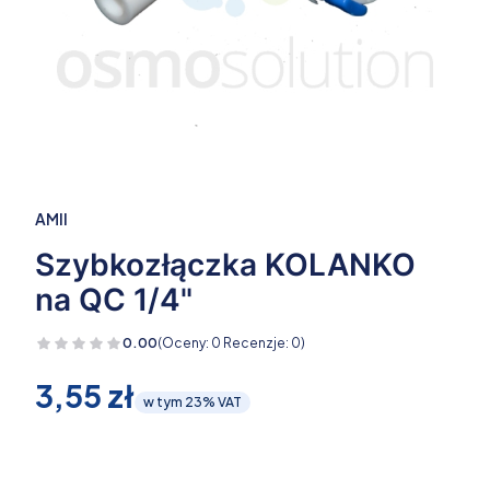
AMII
Szybkozłączka KOLANKO
na QC 1/4"
0.00
(Oceny: 0 Recenzje: 0)
Cena
3,55 zł
w tym 23% VAT
w tym
23%
VAT